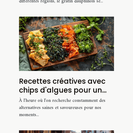
différentes régions, le gratin dauphinois se...
Recettes créatives avec
chips d'algues pour un
apéritif sain
À l'heure où l'on recherche constamment des
alternatives saines et savoureuses pour nos
moments...