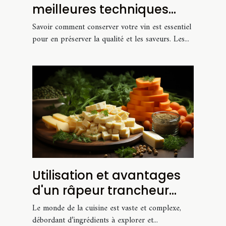
meilleures techniques
pour conserver vos vins ?
Savoir comment conserver votre vin est essentiel
pour en préserver la qualité et les saveurs. Les...
Utilisation et avantages
d'un râpeur trancheur
extra fin pour fromage et
Le monde de la cuisine est vaste et complexe,
carotte
débordant d’ingrédients à explorer et...