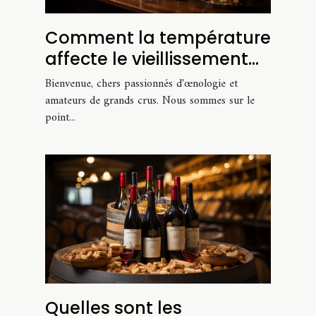
Comment la température
affecte le vieillissement
de votre vin : conseils
Bienvenue, chers passionnés d'œnologie et
pour une cave optimale
amateurs de grands crus. Nous sommes sur le
point...
Quelles sont les