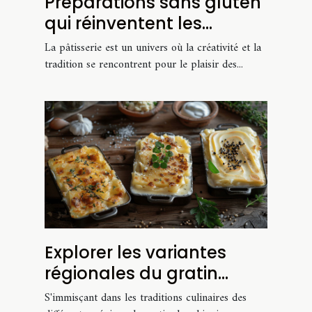
Préparations sans gluten
qui réinventent les
classiques de la
La pâtisserie est un univers où la créativité et la
pâtisserie
tradition se rencontrent pour le plaisir des...
Explorer les variantes
régionales du gratin
dauphinois
S'immisçant dans les traditions culinaires des