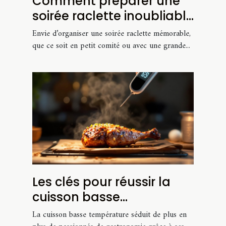
Comment préparer une
soirée raclette inoubliable
pour tout budget ?
Envie d’organiser une soirée raclette mémorable,
que ce soit en petit comité ou avec une grande...
Les clés pour réussir la
cuisson basse
température chez soi
La cuisson basse température séduit de plus en