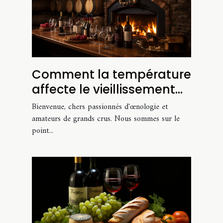
Comment la température
affecte le vieillissement
de votre vin : conseils
Bienvenue, chers passionnés d'œnologie et
pour une cave optimale
amateurs de grands crus. Nous sommes sur le
point...