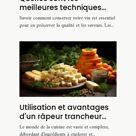
meilleures techniques
pour conserver vos vins ?
Savoir comment conserver votre vin est essentiel
pour en préserver la qualité et les saveurs. Les...
Utilisation et avantages
d'un râpeur trancheur
extra fin pour fromage et
Le monde de la cuisine est vaste et complexe,
carotte
débordant d’ingrédients à explorer et...