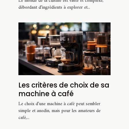
Le monde de la cuisine est vaste et complexe,
carotte
débordant d’ingrédients à explorer et...
Les critères de choix de sa
machine à café
Le choix d’une machine à café peut sembler
simple et anodin, mais pour les amateurs de
café,...