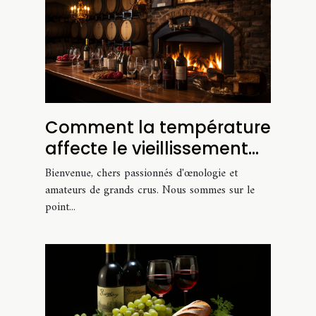
Comment la température
affecte le vieillissement
de votre vin : conseils
Bienvenue, chers passionnés d'œnologie et
pour une cave optimale
amateurs de grands crus. Nous sommes sur le
point...